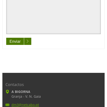
Enviar
Contactos
A BIGORNA
Granja - V. N. Gaia
dm3@netc
abo.pt