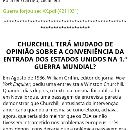
Para ler o artigo, clicar em:
Guerra forjou sec XX.pdf (4211931)
***********************************************
*******************
CHURCHILL TERÁ MUDADO DE
OPINIÃO SOBRE A CONVENIÊNCIA DA
ENTRADA DOS ESTADOS UNIDOS NA 1.ª
GUERRA MUNDIAL?
Em Agosto de 1936, William Griffin, editor do jornal
New
York Enquirer
, pediu uma entrevista a Winston Churchill.
Quando, dias depois, o texto da mesma foi publicado
em Nova Iorque, uma passagem da entrevista parecia
demonstrar que Churchill, entusiasta da intervenção
americana quando a mesma se concretizou, achava,
agora, que teria sido melhor que os EUA se não
tivessem intrometido nos problemas europeus. Três
anos depois, consideraria que a polémica passagem era