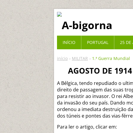
INÍCIO
PORTUGAL
25 DE 
início
MILITAR
1.ª Guerra Mundial
AGOSTO DE 1914
A Bélgica, tendo repudiado o ulti
direito de passagem das suas tro
para resistir ao invasor. O rei Al
da invasão do seu país. Dando mo
ordenou a imediata destruição d
dos túneis e pontes das vias-fér
Para ler o artigo, clicar em: