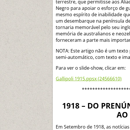
terrestre, que permitisse aos Ali
Negro para apoiar o esforço de g
mesmo espírito de inabilidade que
um desembarque na península de G
tornaria memorável pelo seu ingl
memória de australianos e neoze
forneceram a parte mais important
NOTA: Este artigo não é um texto 
semi-automático, com texto e im
Para ver o slide-show
, clicar em:
Gallipoli 1915.ppsx (24566610)
******************
1918 – DO PRENÚ
AO
Em Setembro de 1918, as notícias