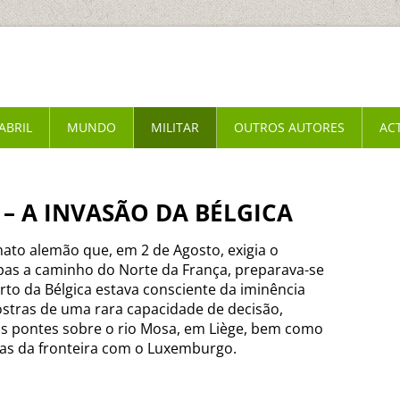
ABRIL
MUNDO
MILITAR
OUTROS AUTORES
AC
 – A INVASÃO DA BÉLGICA
mato alemão que, em 2 de Agosto, exigia o
pas a caminho do Norte da França, preparava-se
berto da Bélgica estava consciente da iminência
stras de uma rara capacidade de decisão,
as pontes sobre o rio Mosa, em Liège, bem como
reas da fronteira com o Luxemburgo.