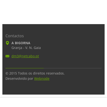
Contactos
A BIGORNA
Granja - V. N. Gaia
dm3@netc
abo.pt
© 2015 Todos os direitos reservados.
Desenvolvido por
Webnode